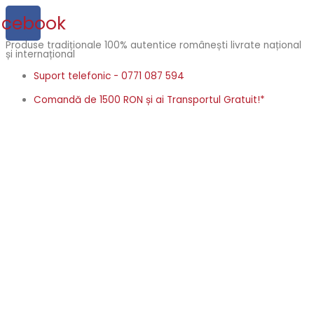
Skip
acebook
to
content
Produse tradiționale 100% autentice românești livrate național
și internațional
Suport telefonic - 0771 087 594
Comandă de 1500 RON și ai Transportul Gratuit!*