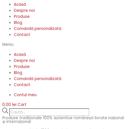
Acasă
Despre noi
Produse
Blog
Comandă personalizată
Contact
Meniu
Acasă
Despre noi
Produse
Blog
Comandă personalizată
Contact
Contul meu
0.00
lei
Cart
Products
search
Produse tradiționale 100% autentice românești livrate național
și internațional