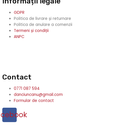
Informații legale
GDPR
Politica de livrare și returnare
Politica de anulare a comenzii
Termeni și condiții
ANPC
Contact
0771 087 594
danciuncanu@gmail.com
Formular de contact
acebook