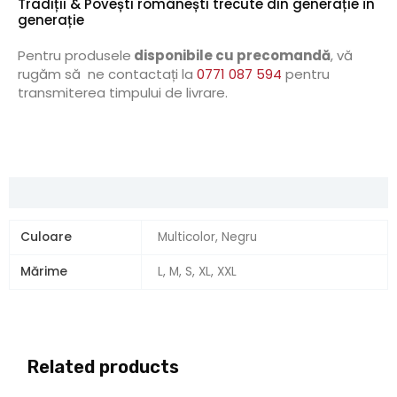
Tradiții & Povești românești trecute din generație în
generație
Pentru produsele
disponibile cu precomandă
, vă
rugăm să ne contactați la
0771 087 594
pentru
transmiterea timpului de livrare.
Additional information
Culoare
Multicolor, Negru
Mărime
L, M, S, XL, XXL
Related products