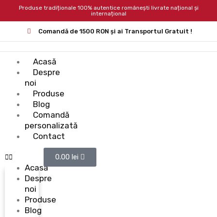
Produse tradiționale 100% autentice românești livrate național și
internațional
Comandă de 1500 RON și ai Transportul Gratuit !
Acasă
Despre
noi
Produse
Blog
Comandă
personalizată
Contact
0.00
lei
Acasă
Despre
noi
Produse
Blog