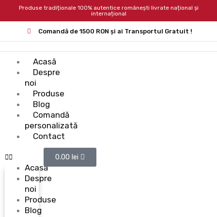
Produse tradiționale 100% autentice românești livrate național și
internațional
Comandă de 1500 RON și ai Transportul Gratuit !
Acasă
Despre
noi
Produse
Blog
Comandă
personalizată
Contact
0.00
lei
Acasă
Despre
noi
Produse
Blog