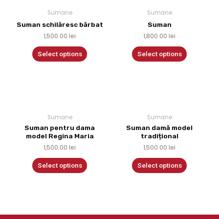
Sumane
Sumane
Suman schilăresc bărbat
Suman
1,500.00
lei
1,800.00
lei
Select options
Select options
Sumane
Sumane
Suman pentru dama
Suman damă model
model Regina Maria
tradițional
1,500.00
lei
1,500.00
lei
Select options
Select options