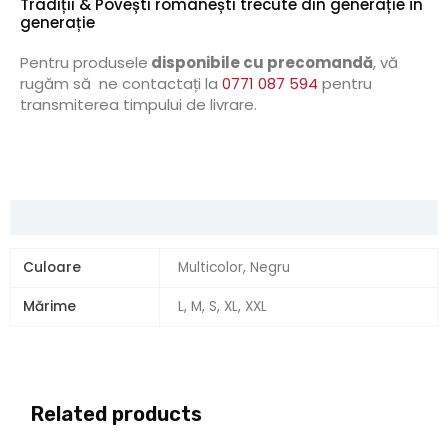
Tradiții & Povești românești trecute din generație în
generație
Pentru produsele
disponibile cu precomandă
, vă
rugăm să ne contactați la
0771 087 594
pentru
transmiterea timpului de livrare.
Additional information
Culoare
Multicolor, Negru
Mărime
L, M, S, XL, XXL
Related products