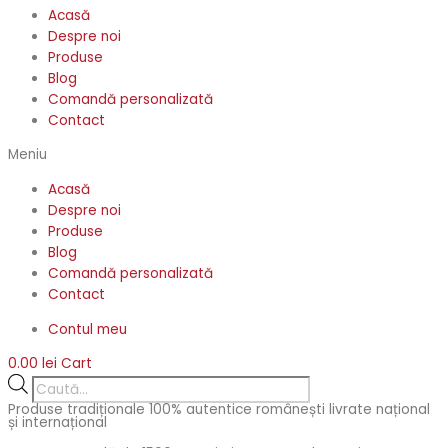
Acasă
Despre noi
Produse
Blog
Comandă personalizată
Contact
Meniu
Acasă
Despre noi
Produse
Blog
Comandă personalizată
Contact
Contul meu
0.00
lei
Cart
Products
search
Produse tradiționale 100% autentice românești livrate național
și internațional