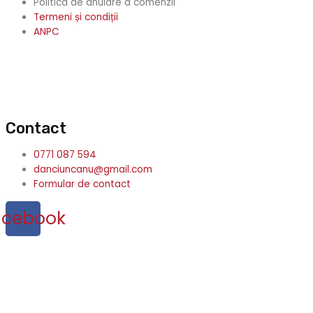
Politica de anulare a comenzii
Termeni și condiții
ANPC
Contact
0771 087 594
danciuncanu@gmail.com
Formular de contact
acebook