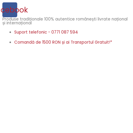
Skip
acebook
to
content
Produse tradiționale 100% autentice românești livrate național
și internațional
Suport telefonic - 0771 087 594
Comandă de 1500 RON și ai Transportul Gratuit!*