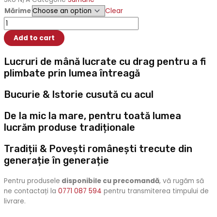
Mărime
Clear
Suman
modelul
Add to cart
Schilăresc
quantity
Lucruri de mână lucrate cu drag pentru a fi
plimbate prin lumea întreagă
Bucurie & Istorie cusută cu acul
De la mic la mare, pentru toată lumea
lucrăm produse tradiționale
Tradiții & Povești românești trecute din
generație în generație
Pentru produsele
disponibile cu precomandă
, vă rugăm să
ne contactați la
0771 087 594
pentru transmiterea timpului de
livrare.